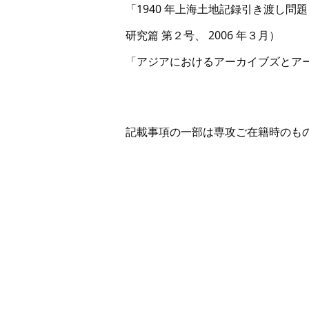
「1940 年上海土地記録引き渡し
研究篇 第２号、 2006 年３月）
「アジアにおけるアーカイブズとアー
記載事項の一部は専攻ご在籍時のも