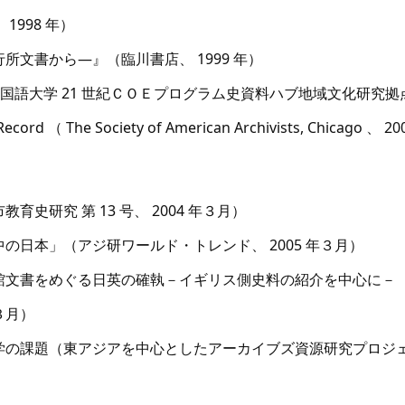
998 年）
文書から―』（臨川書店、 1999 年）
day （東京外国語大学 21 世紀ＣＯＥプログラム史資料ハブ地域文化研究拠
val Record （ The Society of American Archivists, Chicago
史研究 第 13 号、 2004 年３月）
の日本」（アジ研ワールド・トレンド、 2005 年３月）
館文書をめぐる日英の確執－イギリス側史料の紹介を中心に－
３月）
課題（東アジアを中心としたアーカイブズ資源研究プロジェクト 