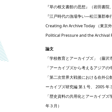
『草の根文書館の思想』（岩田書院、 1
『江戸時代の漁場争い―松江藩郡奉行所
Creating An Archive To
Political Pressure and the Archi
論文
「学校教育とアーカイブズ」（藤沢市教育
「アーカイブズから考えるアジアの中
「第二次世界大戦後における在外公
ーカイブズ研究編 第１号、 2005 年
「歴史資料の共用化とアーカイブズ学の
年３月）