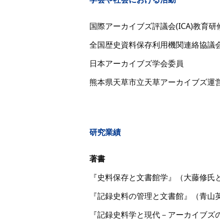
国際アーカイブズ評議会(ICA)教育研修部
全国歴史資料保存利用機関連絡協議
日本アーカイブズ学会委員
熊本県天草市立天草アーカイブズ運
研究業績
著書
『史料保存と文書館学』（大藤修氏と
『記録史料の管理と文書館』（青山英
『記録史料学と現代－アーカイブズの科