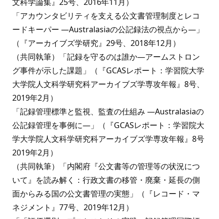
文科学論集』25号、2016年11月）
「アカウンタビリティを支える公文書管理制度とレコ
ードキーパー ―Australasiaの公記録法の視点から―」
（『アーカイブズ学研究』29号、2018年12月）
（共同執筆）「記録を守るのは誰か―アームストロン
グ事件が示した課題」（『GCASレポート：学習院大学
大学院人文科学研究科アーカイブズ学専攻年報』8号、
2019年2月）
「記録管理標準と監視、監査の仕組み ―Australasiaの
公記録管理を事例に―」（『GCASレポート：学習院大
学大学院人文科学研究科アーカイブズ学専攻年報』8号
2019年2月）
（共同執筆）「内閣府『公文書等の管理等の状況につ
いて』を読み解く：行政文書の移管・廃棄・延長の側
面からみる国の公文書管理の実態」（『レコード・マ
ネジメント』77号、2019年12月）