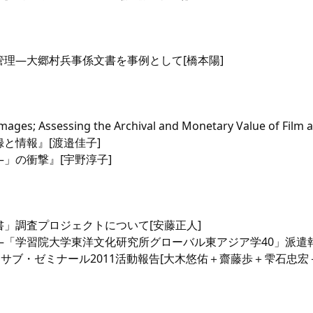
理―大郷村兵事係文書を事例として[橋本陽]
Images; Assessing the Archival and Monetary Value of F
と情報』[渡邉佳子]
」の衝撃』[宇野淳子]
」調査プロジェクトについて[安藤正人]
「学習院大学東洋文化研究所グローバル東アジア学40」派遣報
む―GCASサブ・ゼミナール2011活動報告[大木悠佑＋齋藤歩＋雫石忠