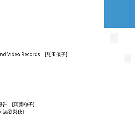
ilm and Video Records [児玉優子]
告 [齋藤柳子]
宏＋澁谷梨穂]