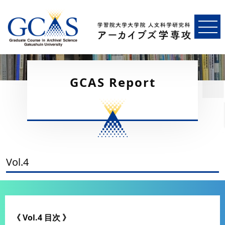
GCAS Report
Vol.4
《 Vol.4 目次 》