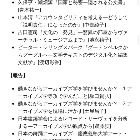
久保亨・瀬畑源『国家と秘密―隠される公文書』
[青木祐一]
山本清『アカウンタビリティを考える―どうして
「説明責任」になったのか』[中臺綾子]
吉田憲司『文化の「発見」―驚異の部屋からヴァ
ーチャル・ミュージアムまで』[池永禎子]
ピーター・シリングスバーク『グーテンベルクか
らグーグルへ―文学テキストのデジタル化と編集
文献学』[渡辺彩香]
【報告】
働きながらアーカイブズ学を学びませんか？―1 ア
ーカイブズ学専攻で学んだこと[坂口貴弘]
働きながらアーカイブズ学を学びませんか？―2 ア
ーカイブズ学を現場に活かす[土屋昌子]
日本建築学会によるレコード・サーヴェイを分析
する―アーカイブズ学の観点から[齋藤歩]
日本の舞踊アーカイブズ―慶應義塾大学アート・