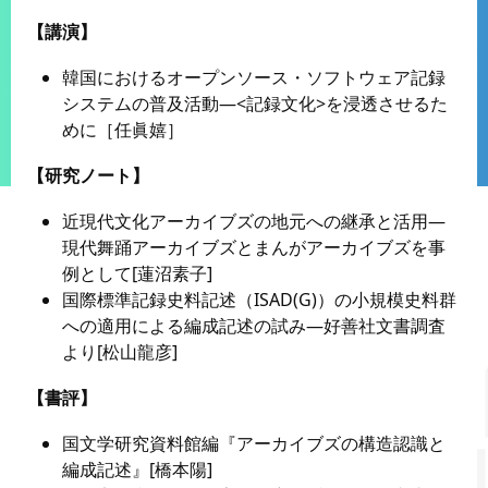
【講演】
韓国におけるオープンソース・ソフトウェア記録
システムの普及活動―<記録文化>を浸透させるた
めに［任眞嬉］
【研究ノート】
近現代文化アーカイブズの地元への継承と活用―
現代舞踊アーカイブズとまんがアーカイブズを事
例として[蓮沼素子]
国際標準記録史料記述（ISAD(G)）の小規模史料群
への適用による編成記述の試み―好善社文書調査
より[松山龍彦]
【書評】
国文学研究資料館編『アーカイブズの構造認識と
編成記述』[橋本陽]